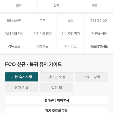
질문
실축
투표
팁과 노하우
쿠폰
소식
미니 페이스온
득템·강화 자랑
선수 카드 장터
선수 추천·평가
팀·전술 상담
감독 모드
클럽 홍보
사건 사고
월드컵 일정표
FCO 신규 · 복귀 유저 가이드
기본 숙지사항
선수단 보강
스쿼드 강화
팀과 전술
실전 팁
경기부터 뛰어보자
경기 모드의 구분