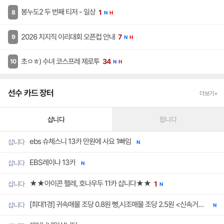
봉누도2 두 번째 티저 - 일상
1
N
H
2026 치지직 이리대회 오픈컵 안내
7
N
H
초ㅇㅎ) 수녀 코스프레 제로투
34
N
H
선수 카드 장터
더보기+
삽니다
팝니다
ebs 슈체스니 13카 만원에 사요 1빠임
삽니다
N
EBS레이나 13카
삽니다
N
★★아이콘 펠레, 호나우두 11카 삽니다★★
삽니다
1
N
[최대1경] 귀속매물 조당 0.8원 뻥,시조매물 조당 2.5원 <신속거래>
삽니다
N