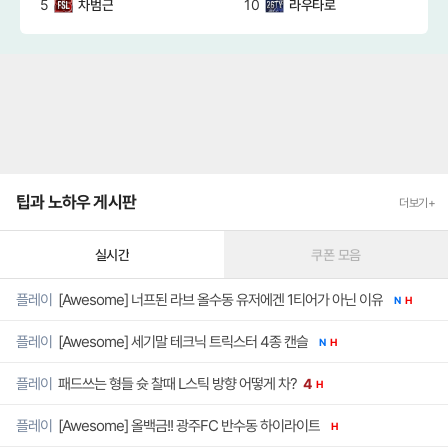
5
10
차범근
라우타로
팁과 노하우 게시판
더보기+
실시간
쿠폰 모음
[Awesome] 너프된 라브 올수동 유저에겐 1티어가 아닌 이유
플레이
N
H
[Awesome] 세기말 테크닉 트릭스터 4종 캔슬
플레이
N
H
패드쓰는 형들 슛 찰때 L스틱 방향 어떻게 차?
플레이
4
H
[Awesome] 올백금!! 광주FC 반수동 하이라이트
플레이
H