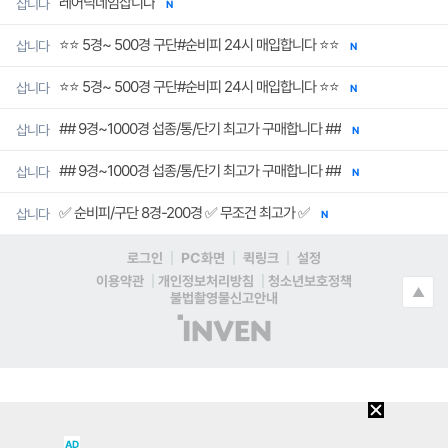
레어닉네임삽니다
삽니다
N
⭐⭐ 5경~ 500경 구단#순비피 24시 매입합니다 ⭐⭐
삽니다
N
⭐⭐ 5경~ 500경 구단#순비피 24시 매입합니다 ⭐⭐
삽니다
N
## 9경~1000경 섭종/통/단기 최고가 구매합니다 ##
삽니다
N
## 9경~1000경 섭종/통/단기 최고가 구매합니다 ##
삽니다
N
✅ 순비피/구단 8경-200경 ✅ 무조건 최고가 ✅
삽니다
N
로그인
PC화면
퀵링크
설정
이용약관
개인정보처리방침
청소년보호정책
▲
불법촬영물신고안내
(주)
인
벤
AD