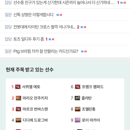
선수중 친구가 있는게 신기한데 시즌까지 늘어나서 더 신기하네 ㅋㅋㅋ
잡담
1
N
H
신특 상향은 이렇게합시다
질문
N
H
전봇대에 타이탄 크로스 딸깍 석나가네...
잡담
2
N
H
토츠 일디두 후기 좀
잡담
1
N
H
Ptg 브라힘 11카 잘 안팔리는 카드인가요?
질문
N
H
현재 주목 받고 있는 선수
1
6
사뮈엘 에토
프랭크 램파드
2
7
마리오 만주키치
즐라탄
3
8
마르코 반바스텐
조엘린통
4
9
디디에 드로그바
로이 마카이