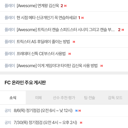
[Awesome] 연계왕 김신욱
플레이
2
H
현 시점 메타 신규개인기 꼭 연습하세요!
플레이
1
H
[Awesome] 트릭스터 캔슬 스피드스터 시너지 그리고 캔슬 부스트
플레이
2
H
트릭스터 AS 후딜레이 줄이는 방법
플레이
H
프레데터 신특 CE부스터 사용법
플레이
H
[Awesome] 이게 게임이다! 타이탄 김신욱 사용 방법
플레이
H
FC 온라인 주요 게시판
소식
미페
선수 추천·평가
팀·전술
감독 모드
8/6(목) 정기점검 (오전 6시 ~ 낮 12시)
공지
N
H
7/30(목) 정기점검 (오전 4시 ~ 오후 2시)
공지
H