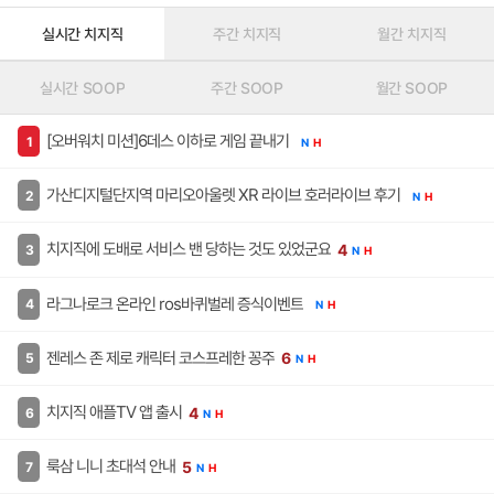
실시간 치지직
주간 치지직
월간 치지직
실시간 SOOP
주간 SOOP
월간 SOOP
[오버워치 미션]6데스 이하로 게임 끝내기
N
H
가산디지털단지역 마리오아울렛 XR 라이브 호러라이브 후기
N
H
치지직에 도배로 서비스 밴 당하는 것도 있었군요
4
N
H
라그나로크 온라인 ros바퀴벌레 증식이벤트
N
H
젠레스 존 제로 캐릭터 코스프레한 꽁주
6
N
H
치지직 애플TV 앱 출시
4
N
H
룩삼 니니 초대석 안내
5
N
H