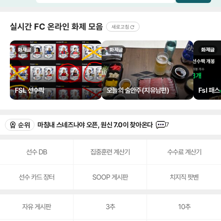
실시간 FC 온라인 화제 모음
새로고침
화제글
화제글
화제글
FSL 선수픽
오늘의 술안주(지유남편)
Fsl 패
category
comment
마침내 스네즈나야 오픈, 원신 7.0이 찾아온다
7
icon
icon
category
comment
웹젠, '디겜폭' 기반 신작 PROJECT D1 게임 정보 공개
21
icon
icon
선수 DB
집중훈련 계산기
수수료 계산기
category
comme
스마일게이트, '로스트아크 모바일'에 AI 퀘스트 기획자 뽑는다
7
icon
icon
선수 카드 장터
SOOP 게시판
치지직 팟벤
category
comm
붉며드는 유럽, 펄어비스 ‘게임스컴 데브’서 붉은사막 개발 초청 강연
1
icon
icon
category
comme
잔홍, 링코와 여름 이벤트, 수영복까지 총출동! '이환' 1.3 버전 방송 정리
10
자유 게시판
3추
10추
icon
icon