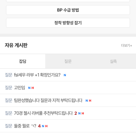
BP 수급 방법
정착 방향성 잡기
자유 게시판
더보기+
잡담
질문
실축
fsl셰우 라부 +1 확정인가요?
질문
N
고민임
질문
N
H
팀완성했습니다 질문과 지적 부탁드립니다
질문
N
H
70경 첼시 리버풀 추천부탁드립니다
질문
2
N
H
둘중 뭘로 ㄱ?
질문
4
N
H