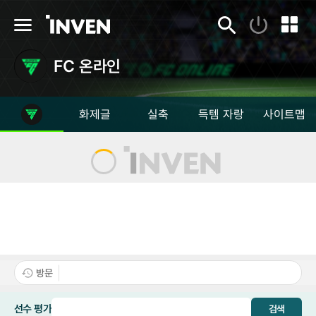
인
로
메
검
퀵
그
뉴
벤
색
링
인
크
FC 온라인
화제글
실축
득템 자랑
사이트맵
방문
선수 평가